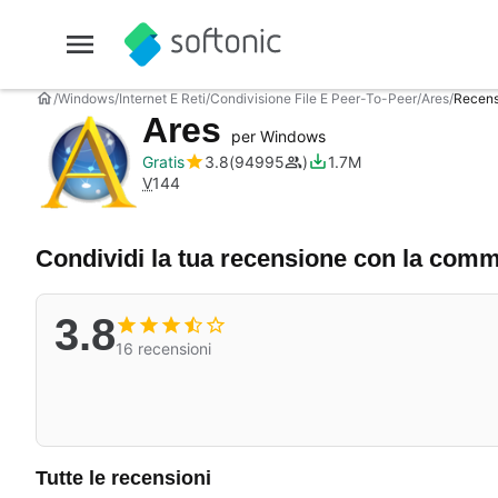
Windows
Internet E Reti
Condivisione File E Peer-To-Peer
Ares
Recens
Ares
per Windows
Gratis
3.8
94995
1.7M
V
144
Condividi la tua recensione con la com
3.8
16 recensioni
Tutte le recensioni