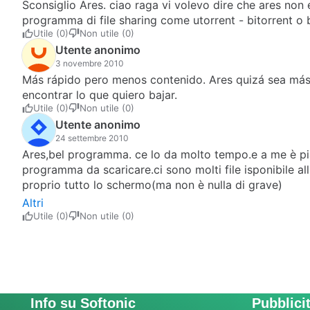
Sconsiglio Ares. ciao raga vi volevo dire che ares non
programma di file sharing come utorrent - bitorrent o 
Utile (0)
Non utile (0)
Utente anonimo
3 novembre 2010
Más rápido pero menos contenido. Ares quizá sea más 
encontrar lo que quiero bajar.
Utile (0)
Non utile (0)
Utente anonimo
24 settembre 2010
Ares,bel programma. ce lo da molto tempo.e a me è piaci
programma da scaricare.ci sono molti file isponibile 
proprio tutto lo schermo(ma non è nulla di grave)
Altri
Utile (0)
Non utile (0)
Info su Softonic
Pubblici