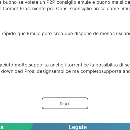
 e buono se volete un P2P consiglio emule e buono ma si dev
bitcomet Pros: niente pro Cons: sconsiglio arese come emule
rápido que Emule pero creo que dispone de menos usuarios
uto molto,supporta anche i torrent,ce la possibilita di sceg
all download Pros: designsemplice ma completosupporta anc
Di più
tà
Legale