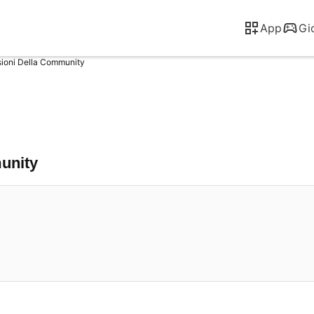
App
Gi
ioni Della Community
munity