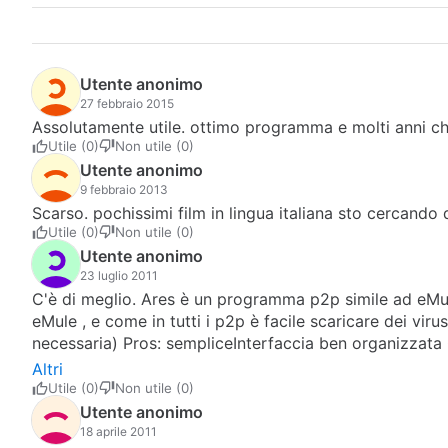
Utente anonimo
27 febbraio 2015
Assolutamente utile. ottimo programma e molti anni che
Utile (0)
Non utile (0)
Utente anonimo
9 febbraio 2013
Scarso. pochissimi film in lingua italiana sto cercando
Utile (0)
Non utile (0)
Utente anonimo
23 luglio 2011
C'è di meglio. Ares è un programma p2p simile ad eMule 
eMule , e come in tutti i p2p è facile scaricare dei vir
necessaria) Pros: sempliceInterfaccia ben organizzata C
Altri
Utile (0)
Non utile (0)
Utente anonimo
18 aprile 2011