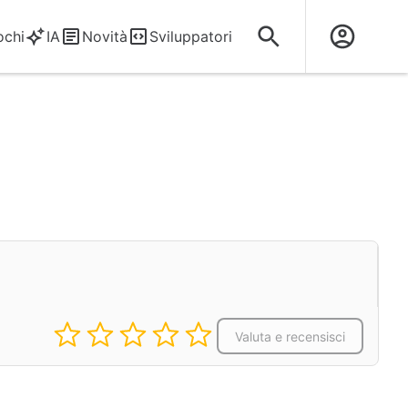
ochi
IA
Novità
Sviluppatori
Valuta e recensisci